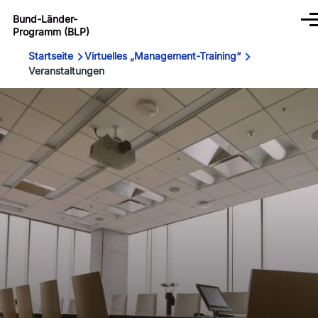
Direkt
Bund-Länder-
zum
Me
Programm (BLP)
Inhalt
Pfadnavigation
Startseite
Virtuelles „Management-Training“
Veranstaltungen